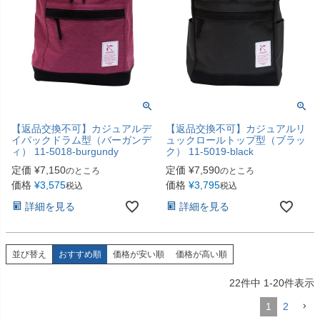
【返品交換不可】カジュアルデ
【返品交換不可】カジュアルリ
イパックドラム型（バーガンデ
ュックロールトップ型（ブラッ
ィ） 11-5018-burgundy
ク） 11-5019-black
定価
¥
7,150
定価
¥
7,590
のところ
のところ
価格
¥
3,575
価格
¥
3,795
税込
税込
詳細を見る
詳細を見る
並び替え
おすすめ順
価格が安い順
価格が高い順
22
件中
1
-
20
件表示
1
2