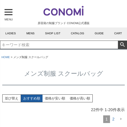
MENU
原宿発の制服ブランド CONOMi公式通販
LADIES
MENS
SHOP LIST
CATALOG
GUIDE
CART
HOME
メンズ制服 スクールバッグ
メンズ制服 スクールバッグ
並び替え
おすすめ順
価格が安い順
価格が高い順
22
件中
1
-
20
件表示
1
2