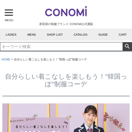
MENU
原宿発の制服ブランド CONOMi公式通販
LADIES
MENS
SHOP LIST
CATALOG
GUIDE
CART
HOME
自分らしい着こなしを楽しもう！"韓国っぽ"制服コーデ
自分らしい着こなしを楽しもう！"韓国っ
ぽ"制服コーデ