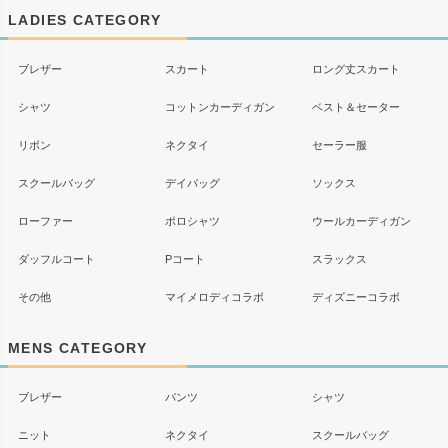
ップ
LADIES CATEGORY
へ
ブレザー
スカート
ロング丈スカート
シャツ
コットンカーディガン
ベスト＆セーター
リボン
ネクタイ
セーラー服
スクールバッグ
デイバッグ
ソックス
ローファー
ポロシャツ
ウールカーディガン
ダッフルコート
Pコート
スラックス
その他
マイメロディコラボ
ディズニーコラボ
MENS CATEGORY
ブレザー
パンツ
シャツ
ニット
ネクタイ
スクールバッグ