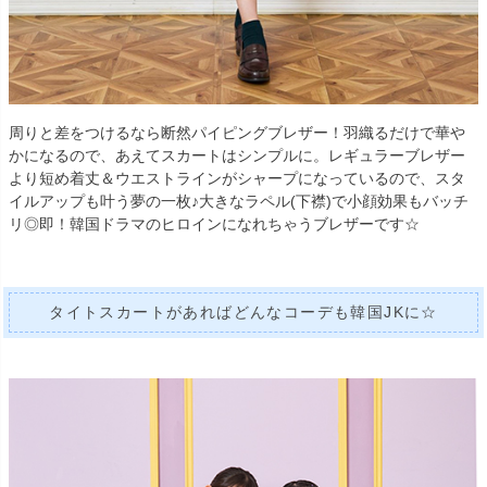
周りと差をつけるなら断然パイピングブレザー！羽織るだけで華や
かになるので、あえてスカートはシンプルに。レギュラーブレザー
より短め着丈＆ウエストラインがシャープになっているので、スタ
イルアップも叶う夢の一枚♪大きなラペル(下襟)で小顔効果もバッチ
リ◎即！韓国ドラマのヒロインになれちゃうブレザーです☆
タイトスカートがあればどんなコーデも韓国JKに☆