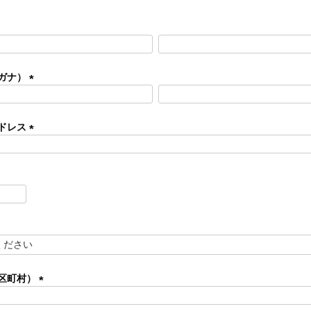
ガナ）
(
必
須
ドレス
)
(
必
須
)
区町村）
(
必