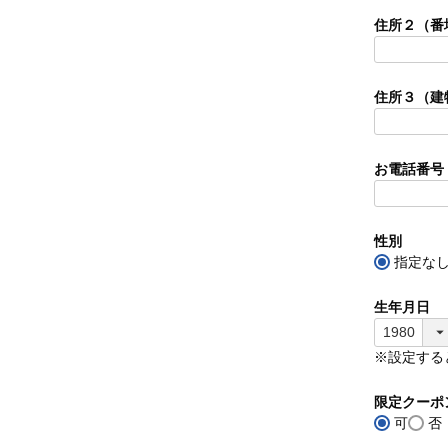
住所２（番
住所３（建
お電話番号
性別
指定な
生年月日
※設定する
限定クーポ
可
否