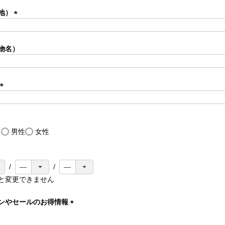
須
地）
)
(
必
須
物名）
)
(
必
須
)
し
男性
女性
と変更できません
ンやセールのお得情報
(