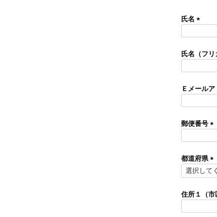
氏名
(
必
須
氏名（フリ
)
Ｅメールア
郵便番号
(
必
須
都道府県
)
(
必
須
住所１（市
)