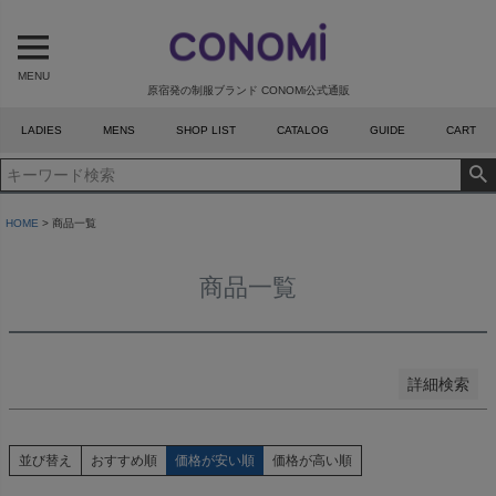
予約商品
予約商品のみを表示
MENU
原宿発の制服ブランド CONOMi公式通販
並び順
LADIES
MENS
SHOP LIST
CATALOG
GUIDE
CART
新着順
登録順
価格が安い順
価格が高い順
HOME
商品一覧
優先度順
レビュー順
商品一覧
キーワードヒット順
検索
詳細検索
並び替え
おすすめ順
価格が安い順
価格が高い順