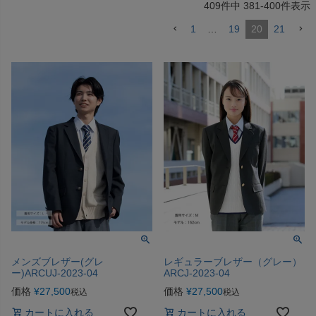
409
件中
381
-
400
件表示
1
…
19
20
21
メンズブレザー(グレ
レギュラーブレザー（グレー）
ー)ARCUJ-2023-04
ARCJ-2023-04
価格
¥
27,500
価格
¥
27,500
税込
税込
カートに入れる
カートに入れる