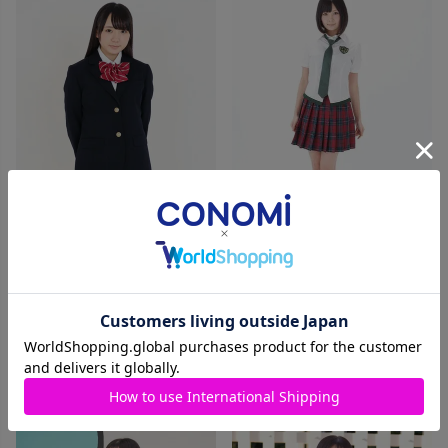
【大きいサイズ】レギュラーブ
レザー（ネイビー） ARCJ-
真希波・マリ・イラストリアス
2023E 【ELサイズ】
制服
価格
¥
29,700
税込
価格
¥
30,800
税込
カートに入れる
カートに入れる