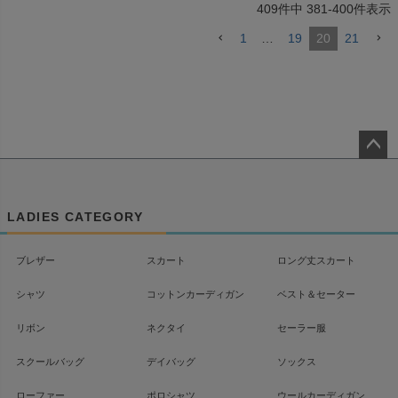
409
件中
381
-
400
件表示
1
…
19
20
21
ペー
ジト
ップ
LADIES CATEGORY
へ
ブレザー
スカート
ロング丈スカート
シャツ
コットンカーディガン
ベスト＆セーター
リボン
ネクタイ
セーラー服
スクールバッグ
デイバッグ
ソックス
ローファー
ポロシャツ
ウールカーディガン