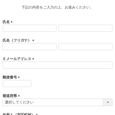
下記の内容をご入力の上、お進みください。
氏名
(
必
須
氏名（フリガナ）
)
(
必
須
Ｅメールアドレス
)
(
必
須
郵便番号
)
(
必
須
都道府県
)
(
必
須
住所１（市区町村）