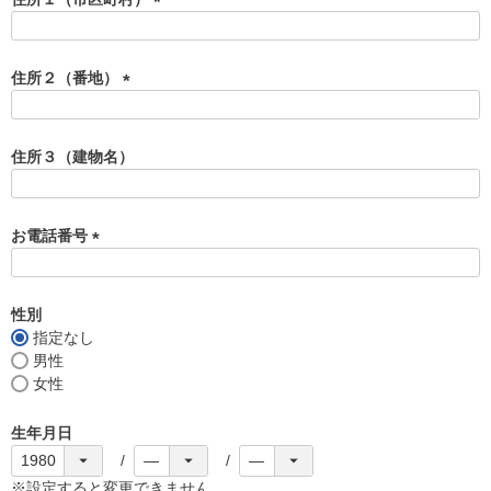
)
(
必
須
住所２（番地）
)
(
必
須
住所３（建物名）
)
お電話番号
(
必
須
性別
)
指定なし
男性
女性
生年月日
※設定すると変更できません