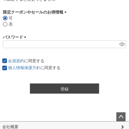
限定クーポンやセールのお得情報
可
(
否
必
須
パスワード
)
(
必
須
会員規約
に同意する
)
個人情報保護方針
に同意する
登録
ペー
会社概要