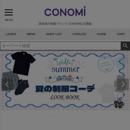
MENU
原宿発の制服ブランド CONOMi公式通販
LADIES
MENS
SHOP LIST
CATALOG
GUIDE
CART