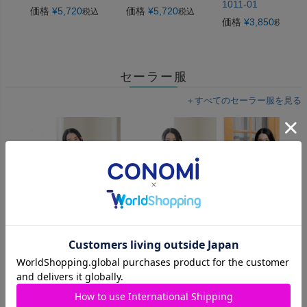
1011-01
価格
¥
5,720
価格
¥
5,720
税込
税込
価格
¥
3,850
税込
セーラー服
＋すべてのセーラー服を見る
夏セーラー半袖
夏セーラー長袖
ダブル前開きセー
ARCSL-1016C-07
ARCSL-1015C-07
ー (ネイビー)
ARCSL-1025-01
価格
¥
13,200
価格
¥
13,750
税込
税込
価格
¥
13,200
税込