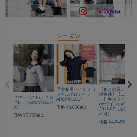
シーズン
男女兼用サイズ オリ
【まとめ買いSALE
ジナルポロシャツ
対象外】【二枚セ
サマーベスト(アイス
ARCPO-1017
ト】半袖ワイシャ
グレー) ARCV-3017-
(ホワイト) ARCPLY
価格
¥
3,850
03
税込
2011-07【返品交換
不可】
価格
¥
5,720
税込
価格
¥
4,840
税込