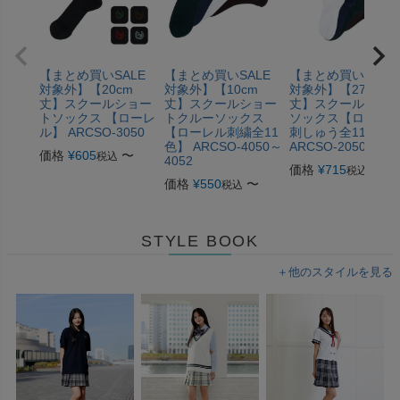
【まとめ買いSALE
【まとめ買いSALE
【まとめ買いSALE
対象外】【20cm
対象外】【10cm
対象外】【27cm
丈】スクールショー
丈】スクールショー
丈】スクールミド
トソックス 【ローレ
トクルーソックス
ソックス【ローレ
ル】 ARCSO-3050
【ローレル刺繍全11
刺しゅう全11柄】
色】 ARCSO-4050～
ARCSO-2050～205
価格
¥
605
〜
税込
4052
価格
¥
715
〜
税込
価格
¥
550
〜
税込
STYLE BOOK
＋他のスタイルを見る