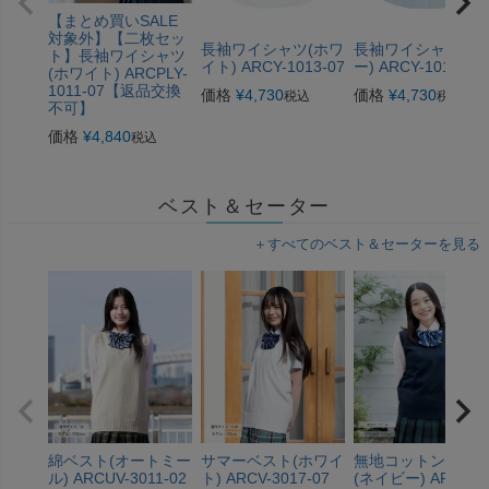
【まとめ買いSALE
対象外】【二枚セッ
長袖ワイシャツ(ホワ
長袖ワイシャツ(ブ
ト】長袖ワイシャツ
イト) ARCY-1013-07
ー) ARCY-1013-09
(ホワイト) ARCPLY-
1011-07【返品交換
価格
¥
4,730
価格
¥
4,730
税込
税込
不可】
価格
¥
4,840
税込
ベスト＆セーター
＋すべてのベスト＆セーターを見る
綿ベスト(オートミー
サマーベスト(ホワイ
無地コットンベス
ル) ARCUV-3011-02
ト) ARCV-3017-07
(ネイビー) ARCPV-