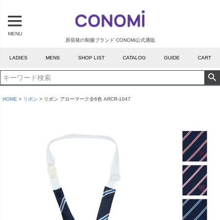
MENU
原宿発の制服ブランド CONOMi公式通販
LADIES
MENS
SHOP LIST
CATALOG
GUIDE
CART
HOME
リボン
リボン アローマーク全6色 ARCR-1047