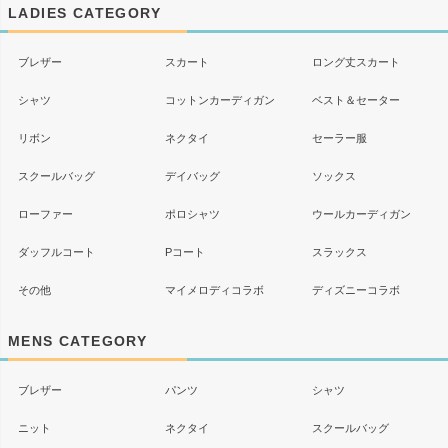
ップ
LADIES CATEGORY
へ
ブレザー
スカート
ロング丈スカート
シャツ
コットンカーディガン
ベスト＆セーター
リボン
ネクタイ
セーラー服
スクールバッグ
デイバッグ
ソックス
ローファー
ポロシャツ
ウールカーディガン
ダッフルコート
Pコート
スラックス
その他
マイメロディコラボ
ディズニーコラボ
MENS CATEGORY
ブレザー
パンツ
シャツ
ニット
ネクタイ
スクールバッグ