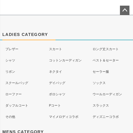
ペー
ジト
ップ
LADIES CATEGORY
へ
ブレザー
スカート
ロング丈スカート
シャツ
コットンカーディガン
ベスト＆セーター
リボン
ネクタイ
セーラー服
スクールバッグ
デイバッグ
ソックス
ローファー
ポロシャツ
ウールカーディガン
ダッフルコート
Pコート
スラックス
その他
マイメロディコラボ
ディズニーコラボ
MENS CATEGORY