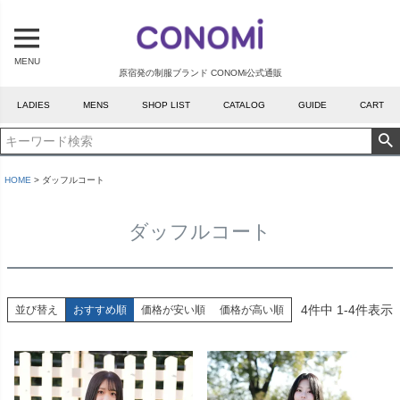
MENU
原宿発の制服ブランド CONOMi公式通販
LADIES
MENS
SHOP LIST
CATALOG
GUIDE
CART
HOME
ダッフルコート
ダッフルコート
4
件中
1
-
4
件表示
並び替え
おすすめ順
価格が安い順
価格が高い順