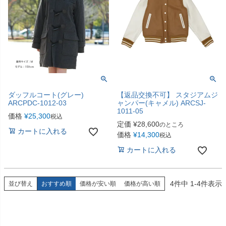
ダッフルコート(グレー)
【返品交換不可】 スタジアムジ
ARCPDC-1012-03
ャンパー(キャメル) ARCSJ-
1011-05
価格
¥
25,300
税込
定価
¥
28,600
のところ
カートに入れる
価格
¥
14,300
税込
カートに入れる
4
件中
1
-
4
件表示
並び替え
おすすめ順
価格が安い順
価格が高い順