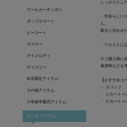
しっかりとし
ウールカーディガン
・学生らしい
ダッフルコート
ん。
動きに合わせ
ピーコート
マフラー
・ウエストに
マイメロディ
※ご購入前に
着席時などを
ディズニー
本店限定アイテム
【おすすめコ
・
スパッツ
その他アイテム
・
スカートベ
・
スカートベ
小学校卒業式アイテム
メンズ アイテム