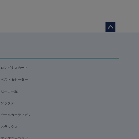
ペー
ジト
ップ
へ
ロング丈スカート
ベスト＆セーター
セーラー服
ソックス
ウールカーディガン
スラックス
ディズニーコラボ