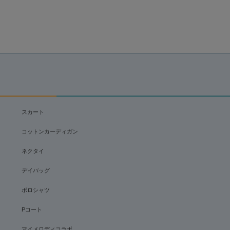
スカート
コットンカーディガン
ネクタイ
デイバッグ
ポロシャツ
Pコート
マイメロディコラボ