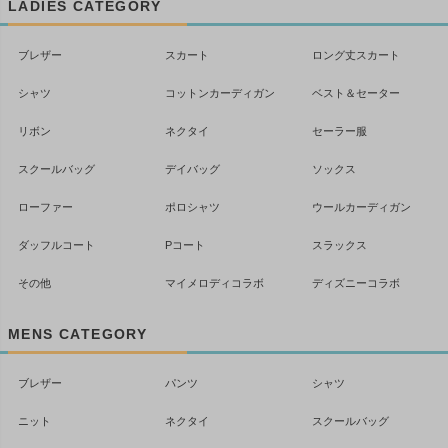
LADIES CATEGORY
へ
ブレザー
スカート
ロング丈スカート
シャツ
コットンカーディガン
ベスト＆セーター
リボン
ネクタイ
セーラー服
スクールバッグ
デイバッグ
ソックス
ローファー
ポロシャツ
ウールカーディガン
ダッフルコート
Pコート
スラックス
その他
マイメロディコラボ
ディズニーコラボ
MENS CATEGORY
ブレザー
パンツ
シャツ
ニット
ネクタイ
スクールバッグ