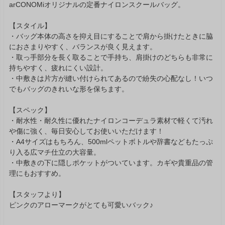
arCONOMiオリジナルの定番ナイロンスクールバッグ。
【スタイル】
・バッグ本体の高さを抑え目にすることで肩から掛けたときに脇
におさまりやすく、バランスが良く見えます。
・取っ手部分を長く取ることで手持ち、肩掛けのどちらも非常に
持ちやすく、疲れにくい設計。
・中敷きは片方が縫い付けられてあるので紛失の心配なし！いつ
でもバッグのきれいな形を保ちます。
【スペック】
・耐水性・耐久性に優れたナイロンコーデュラ素材で軽くて汚れ
や傷に強く、毎日安心してお使いいただけます！
・A4サイズはもちろん、500mlペットボトルや辞書などもたっぷ
り入る広マチ仕立の大容量。
・中敷きの下に隠しポケットがついています。カギや貴重品の管
理にもおすすめ。
【スタッフより】
ピンクのアローマークがとても可愛いバック♪