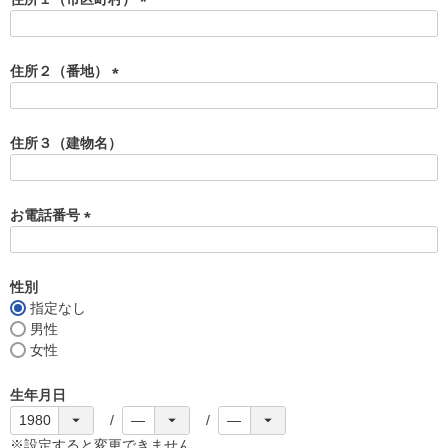
)
(
必
須
住所２（番地）
)
(
必
須
住所３（建物名）
)
お電話番号
(
必
須
性別
)
指定なし
男性
女性
生年月日
※設定すると変更できません