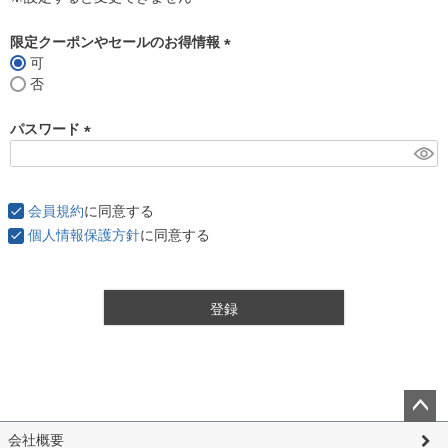
限定クーポンやセールのお得情報
可
(
否
必
須
パスワード
)
(
必
須
会員規約
に同意する
)
個人情報保護方針
に同意する
登録
ペー
会社概要