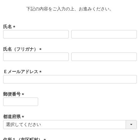
下記の内容をご入力の上、お進みください。
氏名
(
必
須
氏名（フリガナ）
)
(
必
須
Ｅメールアドレス
)
(
必
須
郵便番号
)
(
必
須
都道府県
)
(
必
須
住所１（市区町村）