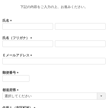
下記の内容をご入力の上、お進みください。
氏名
(
必
須
氏名（フリガナ）
)
(
必
須
Ｅメールアドレス
)
(
必
須
郵便番号
)
(
必
須
都道府県
)
(
必
須
住所１（市区町村）