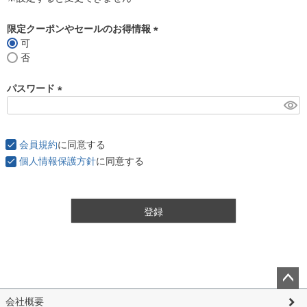
限定クーポンやセールのお得情報
可
(
否
必
須
パスワード
)
(
必
須
会員規約
に同意する
)
個人情報保護方針
に同意する
登録
ペー
会社概要