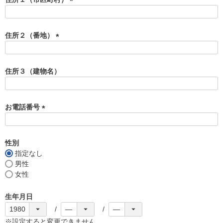
)
(
必
須
住所２（番地）
)
(
必
須
住所３（建物名）
)
お電話番号
(
必
須
性別
)
指定なし
男性
女性
生年月日
※設定すると変更できません