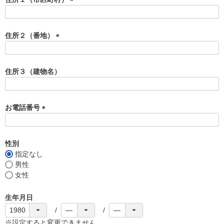
)
(
必
須
住所２（番地）
)
(
必
須
住所３（建物名）
)
お電話番号
(
必
須
性別
)
指定なし
男性
女性
生年月日
※設定すると変更できません