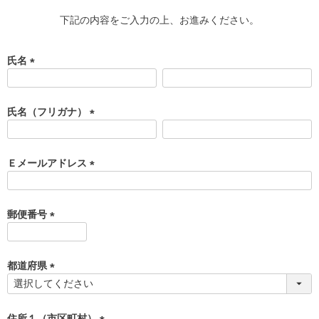
下記の内容をご入力の上、お進みください。
氏名
(
必
須
氏名（フリガナ）
)
(
必
須
Ｅメールアドレス
)
(
必
須
郵便番号
)
(
必
須
都道府県
)
(
必
須
住所１（市区町村）