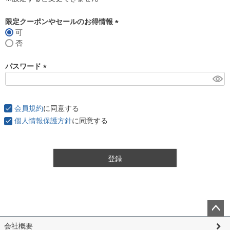
限定クーポンやセールのお得情報
可
(
否
必
須
パスワード
)
(
必
須
会員規約
に同意する
)
個人情報保護方針
に同意する
登録
ペー
会社概要