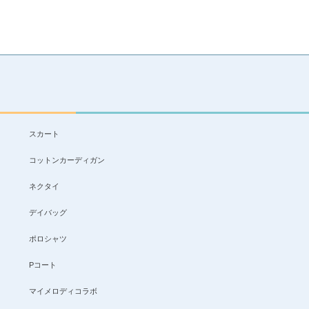
スカート
コットンカーディガン
ネクタイ
デイバッグ
ポロシャツ
Pコート
マイメロディコラボ