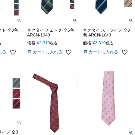
ト 全8色
ネクタイ チェック 全6色
ネクタイ ストライプ 全3
ARCN-1040
色 ARCN-1043
価格
¥
2,310
価格
¥
2,310
込
税込
税込
れる
カートに入れる
カートに入れる
イプ 全3