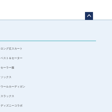
ペー
ジト
ップ
へ
ロング丈スカート
ベスト＆セーター
セーラー服
ソックス
ウールカーディガン
スラックス
ディズニーコラボ