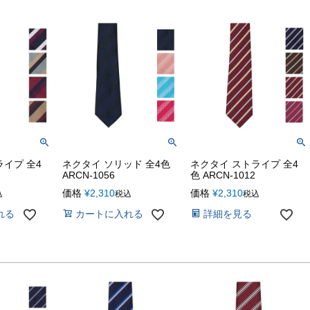
イプ 全4
ネクタイ ソリッド 全4色
ネクタイ ストライプ 全4
ARCN-1056
色 ARCN-1012
価格
¥
2,310
価格
¥
2,310
込
税込
税込
れる
カートに入れる
詳細を見る