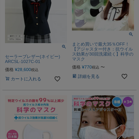
まとめ買いで最大35％OFF！
【アジャスター付き：抗ウイル
ス効果が30回洗濯続く】科学の
セーラーブレザー(ネイビー)
マスク
ARCSL-1027C-01
価格
¥
770
〜
税込
価格
¥
28,600
税込
詳細を見る
カートに入れる