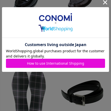
【本店限定】ハイヒールローフ
オリジナル本革ローファー
ァー(ブラック) ARCKU-1015-
ARCKU-1011(全2色）
11
価格
¥
15,400
税込
価格
¥
8,910
税込
カートに入れる
カートに入れる