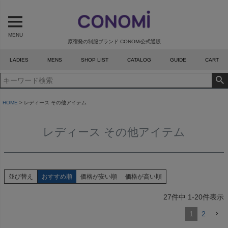
MENU
原宿発の制服ブランド CONOMi公式通販
LADIES
MENS
SHOP LIST
CATALOG
GUIDE
CART
HOME
レディース その他アイテム
レディース その他アイテム
並び替え
おすすめ順
価格が安い順
価格が高い順
27
件中
1
-
20
件表示
1
2