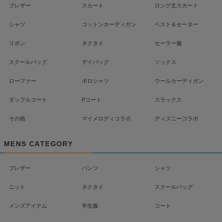
ブレザー
スカート
ロング丈スカート
シャツ
コットンカーディガン
ベスト＆セーター
リボン
ネクタイ
セーラー服
スクールバッグ
デイバッグ
ソックス
ローファー
ポロシャツ
ウールカーディガン
ダッフルコート
Pコート
スラックス
その他
マイメロディコラボ
ディズニーコラボ
MENS CATEGORY
ブレザー
パンツ
シャツ
ニット
ネクタイ
スクールバッグ
メンズアイテム
学生服
コート