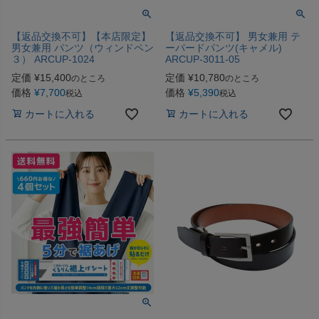
【返品交換不可】【本店限定】
【返品交換不可】 男女兼用 テ
男女兼用 パンツ（ウィンドペン
ーパードパンツ(キャメル)
３） ARCUP-1024
ARCUP-3011-05
定価
¥
15,400
定価
¥
10,780
のところ
のところ
価格
¥
7,700
価格
¥
5,390
税込
税込
カートに入れる
カートに入れる