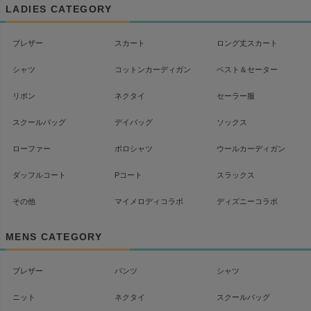
ップ
LADIES CATEGORY
へ
ブレザー
スカート
ロング丈スカート
シャツ
コットンカーディガン
ベスト＆セーター
リボン
ネクタイ
セーラー服
スクールバッグ
デイバッグ
ソックス
ローファー
ポロシャツ
ウールカーディガン
ダッフルコート
Pコート
スラックス
その他
マイメロディコラボ
ディズニーコラボ
MENS CATEGORY
ブレザー
パンツ
シャツ
ニット
ネクタイ
スクールバッグ