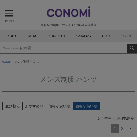
MENU
原宿発の制服ブランド CONOMi公式通販
LADIES
MENS
SHOP LIST
CATALOG
GUIDE
CART
HOME
メンズ制服 パンツ
メンズ制服 パンツ
並び替え
おすすめ順
価格が安い順
価格が高い順
31
件中
1
-
20
件表示
1
2