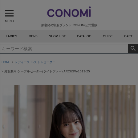
MENU
原宿発の制服ブランド CONOMi公式通販
LADIES
MENS
SHOP LIST
CATALOG
GUIDE
CART
HOME
レディース ベスト＆セーター
男女兼用 ケーブルセーター(ライトグレー) ARCUSW-1013-25