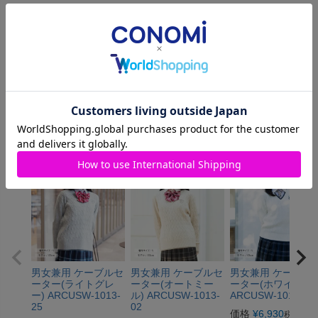
レビューを書く
商品についてのお問い合わせ
おすすめ商品
男女兼用 ケーブルセ
男女兼用 ケーブルセ
男女兼用 ケーブル
ーター(ライトグレ
ーター(オートミー
ーター(ホワイト)
ー) ARCUSW-1013-
ル) ARCUSW-1013-
ARCUSW-1013-07
25
02
価格
¥
6,930
税込