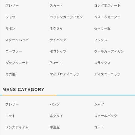
ブレザー
スカート
ロング丈スカート
シャツ
コットンカーディガン
ベスト＆セーター
リボン
ネクタイ
セーラー服
スクールバッグ
デイバッグ
ソックス
ローファー
ポロシャツ
ウールカーディガン
ダッフルコート
Pコート
スラックス
その他
マイメロディコラボ
ディズニーコラボ
MENS CATEGORY
ブレザー
パンツ
シャツ
ニット
ネクタイ
スクールバッグ
メンズアイテム
学生服
コート