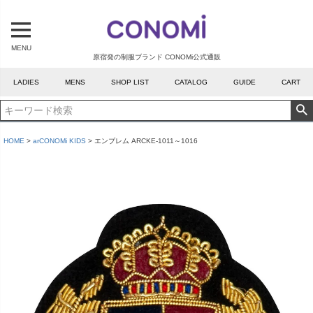
MENU
原宿発の制服ブランド CONOMi公式通販
LADIES
MENS
SHOP LIST
CATALOG
GUIDE
CART
HOME
arCONOMi KIDS
エンブレム ARCKE-1011～1016