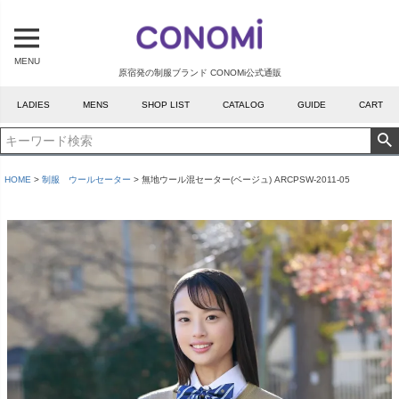
MENU
原宿発の制服ブランド CONOMi公式通販
LADIES
MENS
SHOP LIST
CATALOG
GUIDE
CART
HOME
制服 ウールセーター
無地ウール混セーター(ベージュ) ARCPSW-2011-05