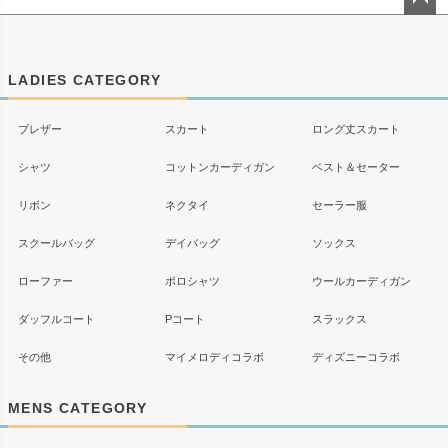
ペー
ジト
ップ
LADIES CATEGORY
へ
ブレザー
スカート
ロング丈スカート
シャツ
コットンカーディガン
ベスト＆セーター
リボン
ネクタイ
セーラー服
スクールバッグ
デイバッグ
ソックス
ローファー
ポロシャツ
ウールカーディガン
ダッフルコート
Pコート
スラックス
その他
マイメロディコラボ
ディズニーコラボ
MENS CATEGORY