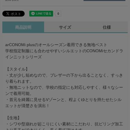
商品説明
サイズ
仕様
arCONOMi plusのオールシーズン着用できる無地ベスト
学校指定制服にも合わせやすいシルエットのCONOMiセカンドラ
インニットシリーズ
【スタイル】
・丈が少し短めなので、ブレザーの下から出ることなく、すっき
り着られます。
・無地ニットなので、学校の指定にも対応しやすく、様々なシー
ンで着用可能。
・首元を綺麗に見せるVゾーンと、程よくゆとりを持たせたシル
エットが清楚さを演出！
【生地】
・シワや型崩れが起こりにくい素材にこだわり、抗ピリング加工
より毛玉ができにくく、長く着て頂けます。