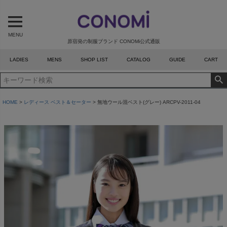
MENU
原宿発の制服ブランド CONOMi公式通販
LADIES
MENS
SHOP LIST
CATALOG
GUIDE
CART
HOME
レディース ベスト＆セーター
無地ウール混ベスト(グレー) ARCPV-2011-04