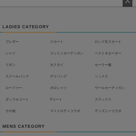
ペー
ジト
ップ
LADIES CATEGORY
へ
ブレザー
スカート
ロング丈スカート
シャツ
コットンカーディガン
ベスト＆セーター
リボン
ネクタイ
セーラー服
スクールバッグ
デイバッグ
ソックス
ローファー
ポロシャツ
ウールカーディガン
ダッフルコート
Pコート
スラックス
その他
マイメロディコラボ
ディズニーコラボ
MENS CATEGORY