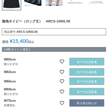
無地ネイビー（ロング丈） ARCS-1060L58
商品番号
ARCS-1060L58
¥
15,400
価格
税込
[
140
ポイント進呈 ]
W60cm
カートに入れる
残りわずか
W63cm
カートに入れる
W66cm
カートに入れる
W69cm
カートに入れる
残りわずか
W75cm
再入荷お知らせ
在庫切れ