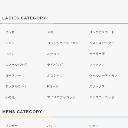
ペー
ジト
ップ
LADIES CATEGORY
へ
ブレザー
スカート
ロング丈スカート
シャツ
コットンカーディガン
ベスト＆セーター
リボン
ネクタイ
セーラー服
スクールバッグ
デイバッグ
ソックス
ローファー
ポロシャツ
ウールカーディガン
ダッフルコート
Pコート
スラックス
その他
マイメロディコラボ
ディズニーコラボ
MENS CATEGORY
ブレザー
パンツ
シャツ