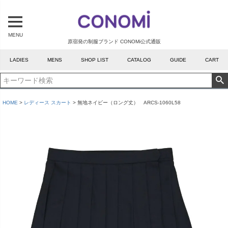
MENU
原宿発の制服ブランド CONOMi公式通販
LADIES
MENS
SHOP LIST
CATALOG
GUIDE
CART
HOME
レディース スカート
無地ネイビー（ロング丈） ARCS-1060L58