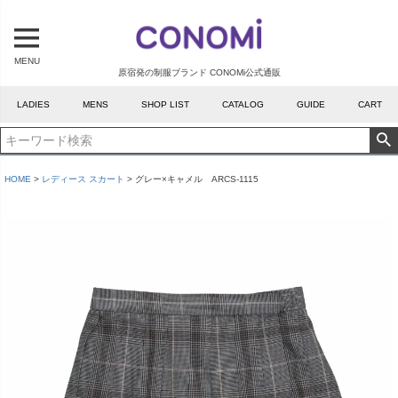
MENU
原宿発の制服ブランド CONOMi公式通販
LADIES
MENS
SHOP LIST
CATALOG
GUIDE
CART
HOME
レディース スカート
グレー×キャメル ARCS-1115