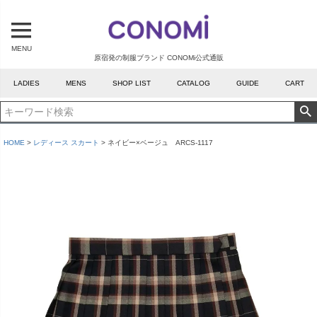
MENU
原宿発の制服ブランド CONOMi公式通販
LADIES
MENS
SHOP LIST
CATALOG
GUIDE
CART
HOME
レディース スカート
ネイビー×ベージュ ARCS-1117