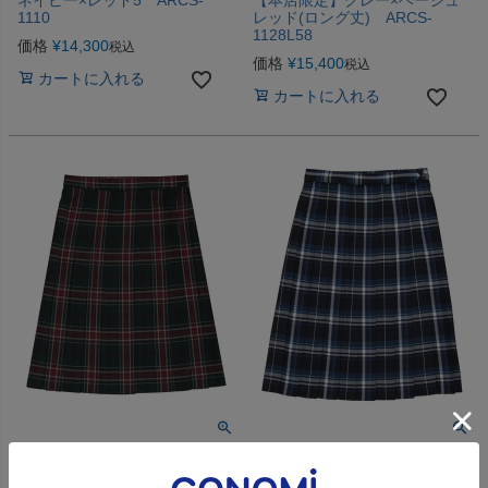
ネイビー×レッド5 ARCS-
【本店限定】グレー×ベージュ
1110
レッド(ロング丈) ARCS-
1128L58
価格
¥
14,300
税込
価格
¥
15,400
税込
カートに入れる
カートに入れる
グリーン×レッド（ロング丈）
ネイビー×スカイブルー（ロン
ARCS-1047L58
グ丈） ARCS-1072L58