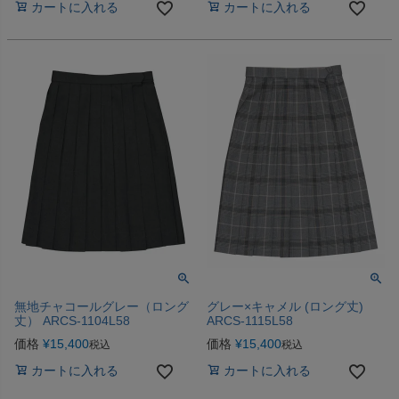
カートに入れる
カートに入れる
無地チャコールグレー（ロング
グレー×キャメル (ロング丈)
丈） ARCS-1104L58
ARCS-1115L58
価格
¥
15,400
価格
¥
15,400
税込
税込
カートに入れる
カートに入れる