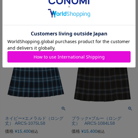
価格
¥
15,400
価格
¥
15,400
税込
税込
カートに入れる
カートに入れる
ネイビー×エメラルド（ロング
ブラック×ブルー（ロング
丈） ARCS-1075L58
丈） ARCS-1084L58
価格
¥
15,400
価格
¥
15,400
税込
税込