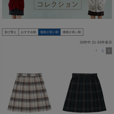
並び替え
おすすめ順
価格が安い順
価格が高い順
33
件中
21
-
33
件表示
1
2