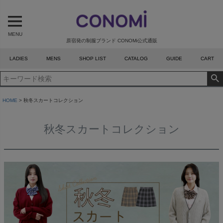
MENU
原宿発の制服ブランド CONOMi公式通販
LADIES
MENS
SHOP LIST
CATALOG
GUIDE
CART
HOME
秋冬スカートコレクション
秋冬スカートコレクション