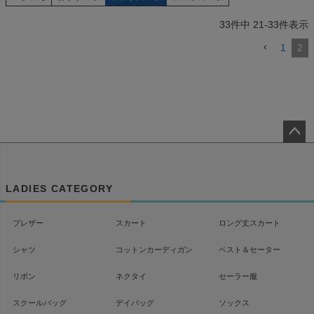
33
件中
21
-
33
件表示
1
2
ペー
ジト
ップ
LADIES CATEGORY
へ
ブレザー
スカート
ロング丈スカート
シャツ
コットンカーディガン
ベスト＆セーター
リボン
ネクタイ
セーラー服
スクールバッグ
デイバッグ
ソックス