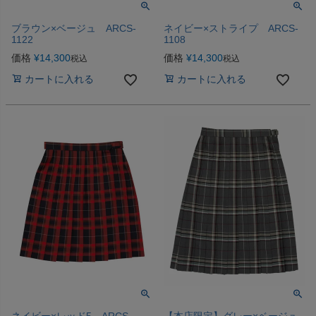
ブラウン×ベージュ ARCS-
ネイビー×ストライプ ARCS-
1122
1108
価格
¥
14,300
価格
¥
14,300
税込
税込
カートに入れる
カートに入れる