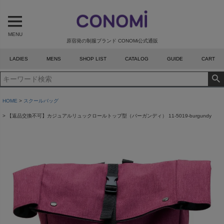
MENU
原宿発の制服ブランド CONOMi公式通販
LADIES
MENS
SHOP LIST
CATALOG
GUIDE
CART
HOME
スクールバッグ
【返品交換不可】カジュアルリュックロールトップ型（バーガンディ） 11-5019-burgundy