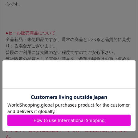
心です。
●セール販売商品について
全品新品・未使用品ですが、通常の商品と比べると品質的に見劣
りする場合がございます。
普段のご利用には支障のない程度ですのでご安心下さい。
弊社既定の品質として完全な商品をご希望の場合はお買い求めを
お控えください。
・この表記のある商品につきましては返品、交換はお受けできま
せん。
セール価格で販売されている商品には若干の傷や汚れなどがある
場合がございます。
これらの外傷による理由での返品・交換には応じられませんので
あらかじめご了承ください。
・セール価格販売商品は事前の予告なく販売終了となる場合がご
ざいます。 ご購入確定後はキャンセル、変更はお受けできませ
ん。