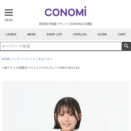
MENU
原宿発の制服ブランド CONOMi公式通販
LADIES
MENS
SHOP LIST
CATALOG
GUIDE
CART
HOME
レディース ベスト＆セーター
綿アクリル前開きベスト(パステルグレー) ARCV-3013-03