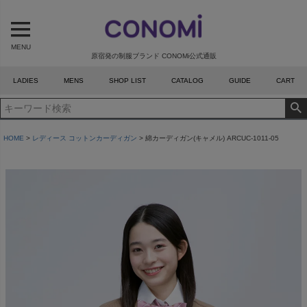
MENU
原宿発の制服ブランド CONOMi公式通販
LADIES
MENS
SHOP LIST
CATALOG
GUIDE
CART
HOME
レディース コットンカーディガン
綿カーディガン(キャメル) ARCUC-1011-05