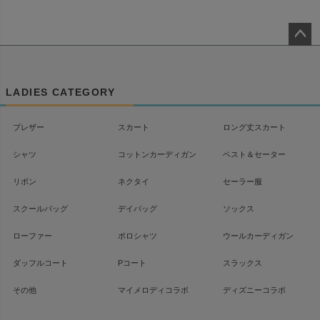
ペー
ジト
ップ
LADIES CATEGORY
へ
ブレザー
スカート
ロング丈スカート
シャツ
コットンカーディガン
ベスト＆セーター
リボン
ネクタイ
セーラー服
スクールバッグ
デイバッグ
ソックス
ローファー
ポロシャツ
ウールカーディガン
ダッフルコート
Pコート
スラックス
その他
マイメロディコラボ
ディズニーコラボ