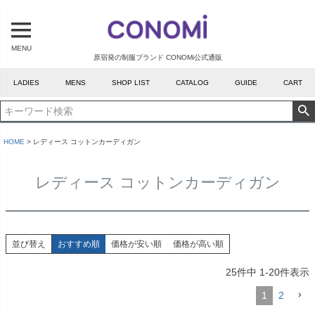
MENU
原宿発の制服ブランド CONOMi公式通販
LADIES
MENS
SHOP LIST
CATALOG
GUIDE
CART
HOME
レディース コットンカーディガン
レディース コットンカーディガン
並び替え
おすすめ順
価格が安い順
価格が高い順
25
件中
1
-
20
件表示
1
2