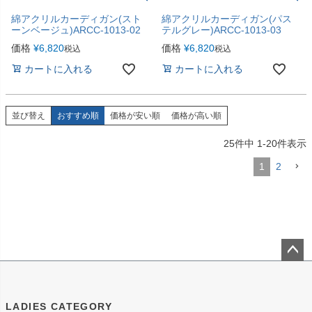
綿アクリルカーディガン(スト
綿アクリルカーディガン(パス
ーンベージュ)ARCC-1013-02
テルグレー)ARCC-1013-03
価格
¥
6,820
価格
¥
6,820
税込
税込
カートに入れる
カートに入れる
並び替え
おすすめ順
価格が安い順
価格が高い順
25
件中
1
-
20
件表示
1
2
ペー
ジト
ップ
LADIES CATEGORY