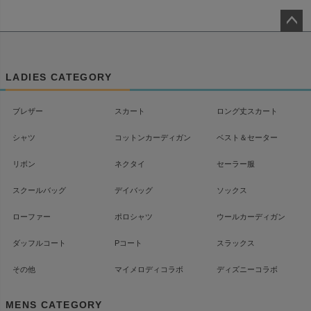
ペー
ジト
ップ
LADIES CATEGORY
へ
ブレザー
スカート
ロング丈スカート
シャツ
コットンカーディガン
ベスト＆セーター
リボン
ネクタイ
セーラー服
スクールバッグ
デイバッグ
ソックス
ローファー
ポロシャツ
ウールカーディガン
ダッフルコート
Pコート
スラックス
その他
マイメロディコラボ
ディズニーコラボ
MENS CATEGORY