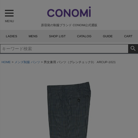
MENU
原宿発の制服ブランド CONOMi公式通販
LADIES
MENS
SHOP LIST
CATALOG
GUIDE
CART
HOME
メンズ制服 パンツ
男女兼用 パンツ（グレンチェック3） ARCUP-1021