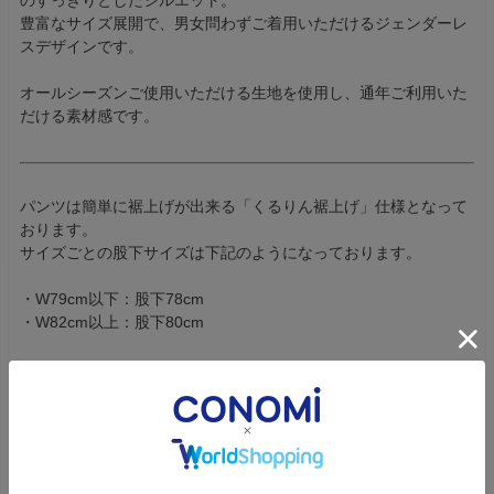
のすっきりとしたシルエット。
豊富なサイズ展開で、男女問わずご着用いただけるジェンダーレ
スデザインです。
オールシーズンご使用いただける生地を使用し、通年ご利用いた
だける素材感です。
パンツは簡単に裾上げが出来る「くるりん裾上げ」仕様となって
おります。
サイズごとの股下サイズは下記のようになっております。
・W79cm以下：股下78cm
・W82cm以上：股下80cm
ロールアップで簡単に裾上げができ、4cm間隔で丈調整可能。
詳しくは画像をご覧ください。
※サイズはヒップを基準にしていただくと他の部分も合いやす
く、綺麗なシルエットになります。
サイズ詳細は「サイズ」タブよりご確認いただけます。