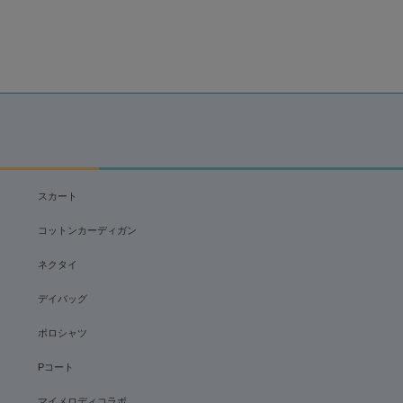
スカート
コットンカーディガン
ネクタイ
デイバッグ
ポロシャツ
Pコート
マイメロディコラボ