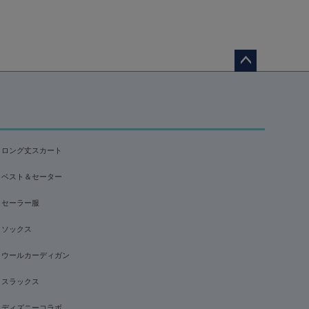
ペー
ジト
ップ
へ
ロング丈スカート
ベスト＆セーター
セーラー服
ソックス
ウールカーディガン
スラックス
ディズニーコラボ