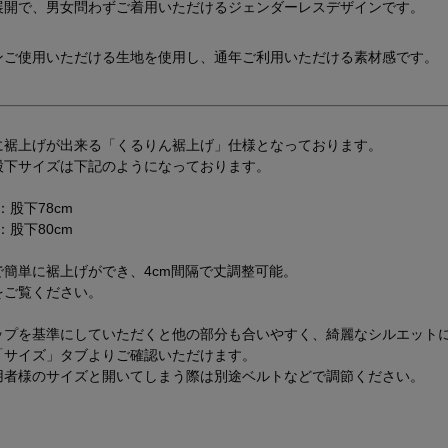
展開で、男女問わずご着用いただけるジェンダーレスデザインです。
ンご使用いただける生地を使用し、通年ご利用いただける素材感です。
に裾上げが出来る「くるりん裾上げ」仕様となっております。
股下サイズは下記のようになっております。
：股下78cm
：股下80cm
で簡単に裾上げができ、4cm間隔で丈調整可能。
をご覧ください。
ップを基準にしていただくと他の部分も合いやすく、綺麗なシルエット
「サイズ」タブよりご確認いただけます。
用者様のサイズと開いてしまう際は別途ベルトなどで調節ください。