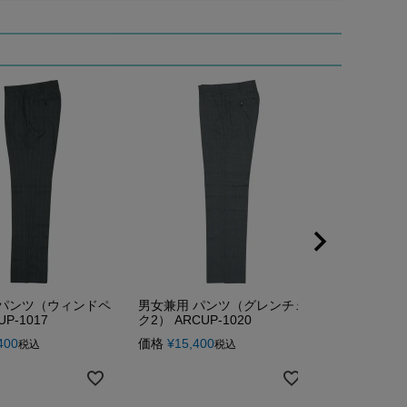
 パンツ（ウィンドペ
男女兼用 パンツ（グレンチェッ
男女兼用 パ
P-1017
ク2） ARCUP-1020
ク3） ARCU
400
価格
¥
15,400
価格
¥
15,40
税込
税込