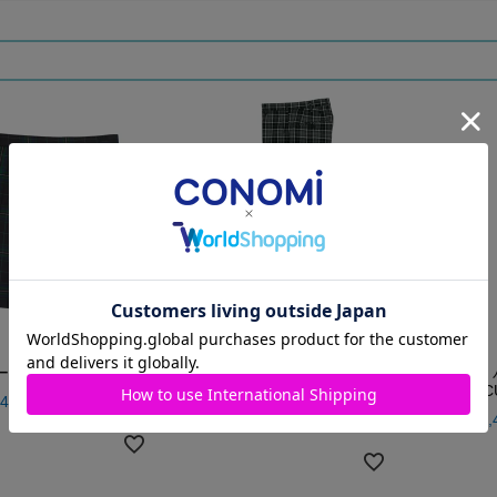
×グリーン ARCS-1061
男女兼用 パンツ（グレー×ホワ
男女兼用
イト） ARCUP-1016
ン） ARCU
4,300
税込
価格
¥
15,400
価格
¥
15,
税込