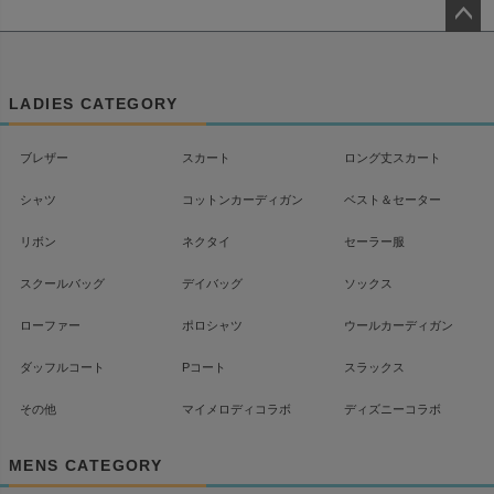
ペー
ジト
ップ
LADIES CATEGORY
へ
ブレザー
スカート
ロング丈スカート
シャツ
コットンカーディガン
ベスト＆セーター
リボン
ネクタイ
セーラー服
スクールバッグ
デイバッグ
ソックス
ローファー
ポロシャツ
ウールカーディガン
ダッフルコート
Pコート
スラックス
その他
マイメロディコラボ
ディズニーコラボ
MENS CATEGORY