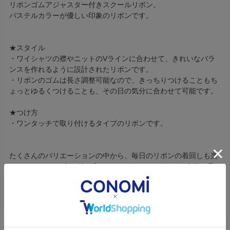
リボンゴムアジャスター付きスクールリボン。
パステルカラーが優しい印象のリボンです。
★スタイル
・ワイシャツの襟やニットのVラインに合わせて、きれいなバラ
ンスを作れるように設計されたリボンです。
・リボンのゴムは長さ調整可能なので、きっちりつけることもち
ょっとゆるくつけることも、その日の気分に合わせて可能です。
★つけ方
・ワンタッチで取り付けるタイプのリボンです。
たくさんのバリエーションの中から、毎日のリボンの着回しも楽
しんでください♪色や結び方ひとつでもコーディネート全体の雰
囲気が変わります。