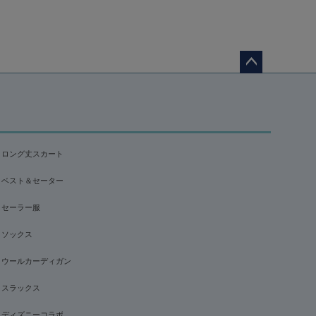
ペー
ジト
ップ
へ
ロング丈スカート
ベスト＆セーター
セーラー服
ソックス
ウールカーディガン
スラックス
ディズニーコラボ