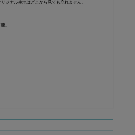
オリジナル生地はどこから見ても崩れません。
可能。
。