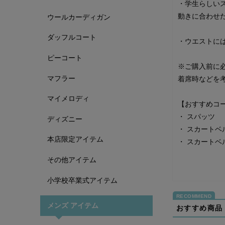
・学生らしい
動きに合わせ
ウールカーディガン
ダッフルコート
・ウエストに
ピーコート
※ご購入前に
マフラー
着席時などを
マイメロディ
【おすすめコ
・
スパッツ
ディズニー
・
スカートベ
本店限定アイテム
・
スカートベ
その他アイテム
小学校卒業式アイテム
メンズ アイテム
おすすめ商品