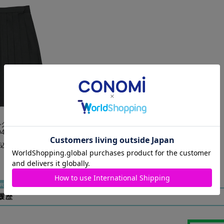
ルグレー（ロング
4L58
込
履歴