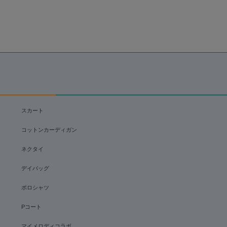
スカート
コットンカーディガン
ネクタイ
デイバッグ
ポロシャツ
Pコート
マイメロディコラボ