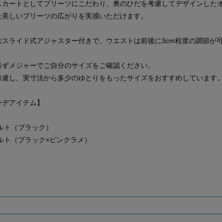
スカートとしてプリーツにこだわり、奥のひだを考慮してデザインした
た美しいプリーツの広がりを実感いただけます。
はスライド式アジャスター付きで、ウエストは前後に3cm程度の調節が
必ずメジャーでご自分のサイズをご確認ください。
考慮し、実寸法から多少のゆとりをもったサイズをおすすめしています
ーデアイテム】
ルト（ブラック）
ルト（ブラック×ピンクラメ）