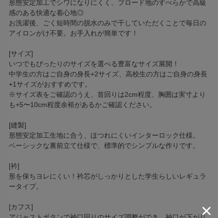
形態安定加工でシワになりにくく、ブロード地のすべらかで高級
感のある快適な着心地◎
お洗濯後、ごく短時間の脱水のみで干していただくことで毎日の
アイロンがけ不要。お手入れが簡単です！
[サイズ]
いつでもぴったりのサイズを選べる豊富なサイズ展開！
中学生の方はご自身の身長+2サイズ、高校生の方はご自身の身長
+1サイズがおすすめです。
※サイズ表をご確認のうえ、首回りは2cm程度、胸囲は実寸より
も+5〜10cm程度余裕があるかご確認ください。
[縫製]
形態安定加工生地に合う、ほつれにくいインターロック仕様。
ベーシックな裏前立て仕様で、標準的でシンプルな作りです。
[衿]
形を保ちヨレにくい！衿芯がしっかりとした学生らしいレギュラ
ータイプ。
[カフス]
アジャストボタンで袖口回りのサイズ調整ができ、袖口が下がり