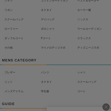
シャツ
コットンカーディガン
ベスト＆セーター
リボン
ネクタイ
セーラー服
スクールバッグ
デイバッグ
ソックス
ローファー
ポロシャツ
ウールカーディガン
ダッフルコート
Pコート
スラックス
その他
マイメロディコラボ
ディズニーコラボ
MENS CATEGORY
ブレザー
パンツ
シャツ
ニット
ネクタイ
スクールバッグ
メンズアイテム
学生服
コート
GUIDE