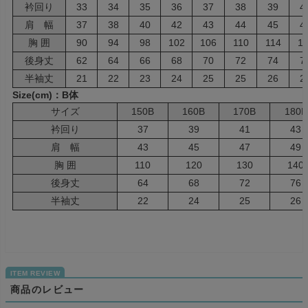
衿回り
33
34
35
36
37
38
39
4
肩 幅
37
38
40
42
43
44
45
4
胸 囲
90
94
98
102
106
110
114
11
後身丈
62
64
66
68
70
72
74
7
半袖丈
21
22
23
24
25
25
26
2
Size(cm)：B体
サイズ
150B
160B
170B
180B
衿回り
37
39
41
43
肩 幅
43
45
47
49
胸 囲
110
120
130
140
後身丈
64
68
72
76
半袖丈
22
24
25
26
商品のレビュー