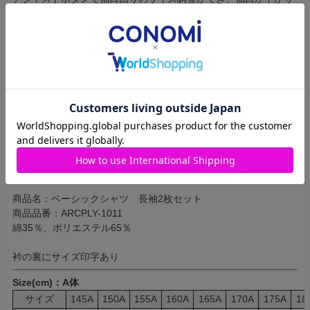
すぎず、きちんとした印象で着用可能。
（調整用のボタンが2つついています）
ボタン付けは丈夫で美しいクロス掛け。
[つくり]
肩回りや腕の動きに圧迫感がなく、着替えや動作でキツくならな
い立体的な腕回り。
身幅はすっきりとシェイプされながら、ゆとりのあるシルエット
にこだわりました。
Quality
商品名：ベーシックシャツ 長袖2枚セット
商品品番：ARCPLY-1011
綿35％、ポリエステル65％
衿の裏にサイズ印字あり
Size(cm)：A体
サイズ
145A
150A
155A
160A
165A
170A
175A
18