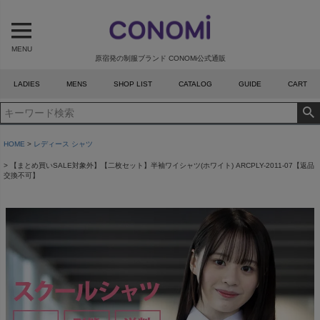
MENU
原宿発の制服ブランド CONOMi公式通販
LADIES
MENS
SHOP LIST
CATALOG
GUIDE
CART
HOME
レディース シャツ
【まとめ買いSALE対象外】【二枚セット】半袖ワイシャツ(ホワイト) ARCPLY-2011-07【返品
交換不可】