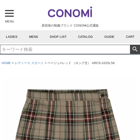
MENU
原宿発の制服ブランド CONOMi公式通販
LADIES
MENS
SHOP LIST
CATALOG
GUIDE
CART
HOME
レディース スカート
ベージュ×レッド （ロング丈） ARCS-1020L58