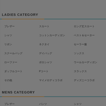
ペー
ジト
ップ
LADIES CATEGORY
へ
ブレザー
スカート
ロング丈スカート
シャツ
コットンカーディガン
ベスト＆セーター
リボン
ネクタイ
セーラー服
スクールバッグ
デイバッグ
ソックス
ローファー
ポロシャツ
ウールカーディガン
ダッフルコート
Pコート
スラックス
その他
マイメロディコラボ
ディズニーコラボ
MENS CATEGORY
ブレザー
パンツ
シャツ