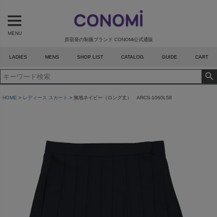
MENU
原宿発の制服ブランド CONOMi公式通販
LADIES
MENS
SHOP LIST
CATALOG
GUIDE
CART
HOME
レディース スカート
無地ネイビー（ロング丈） ARCS-1060L58