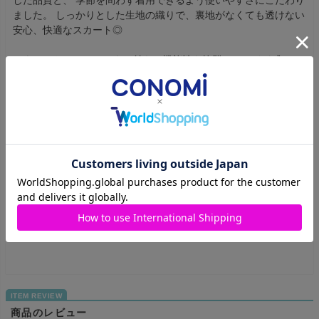
した品質と、 季節を問わず着用できるよう使いやすさにこだわり
ました。 しっかりとした生地の織りで、裏地がなくても透けない
安心、快適なスカート◎
・ウエストはアジャスター付きで機能性も抜群！スライド式アジ
ャスター付きでウエストは前後3cm調節可能。
※ご購入前に必ずメジャーでご自分のサイズをご確認ください。
着席時などを考慮し、多少ゆとりをもったサイズがおすすめで
す。
【おすすめコーデアイテム】
・
スパッツ
・
スカートベルト（ブラック）
・
スカートベルト（ブラック×ピンクラメ）
商品のレビュー