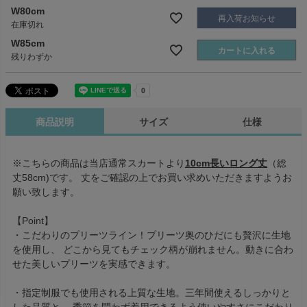
W80cm
再入荷お知らせ
在庫切れ
W85cm
カートに入れる
残りわずか
商品説明
サイズ
仕様
※こちらの商品は当店通常スカートより
10cm長いロング丈
（総
丈58cm)です。 丈をご確認の上でお買い求めいただきますようお
願い致します。
【Point】
・こだわりのプリーツライン！プリーツ奥のひだにも贅沢に生地
を使用し、 どこから見てもチェック柄が崩れません。動きに合わ
せた美しいプリーツを実感できます。
・指定制服でも使用される上質な生地。三年間使えるしっかりと