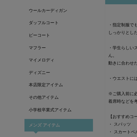
ウールカーディガン
ダッフルコート
・指定制服で
しっかりとし
ピーコート
マフラー
・学生らしい
ん。
マイメロディ
動きに合わせ
ディズニー
・ウエストに
本店限定アイテム
※ご購入前に
その他アイテム
着席時などを
小学校卒業式アイテム
【おすすめコ
・
スパッツ
メンズ アイテム
・
スカートベ