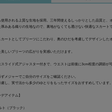
も使用される上質な生地を採用。三年間使えるしっかりとした品質と、
た厚みある織りの生地なので、裏地がなくても透けない快適なスカート
スカートとしてプリーツにこだわり、奥のひだを考慮してデザインした
た美しいプリーツの広がりを実感いただけます。
はスライド式アジャスター付きで、ウエストは前後に3cm程度の調節が
必ずメジャーでご自分のサイズをご確認ください。
考慮し、実寸法から多少のゆとりをもったサイズをおすすめしています
ーデアイテム】
ルト（ブラック）