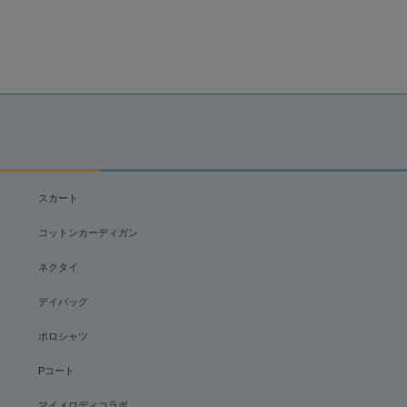
スカート
コットンカーディガン
ネクタイ
デイバッグ
ポロシャツ
Pコート
マイメロディコラボ