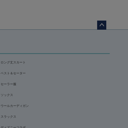
ペー
ジト
ップ
へ
ロング丈スカート
ベスト＆セーター
セーラー服
ソックス
ウールカーディガン
スラックス
ディズニーコラボ