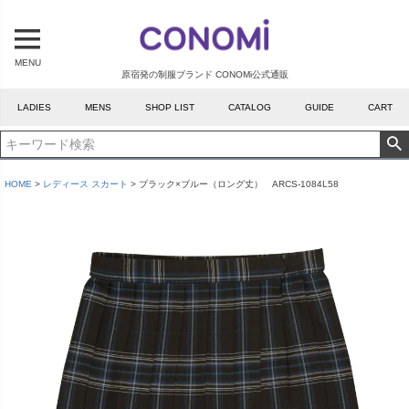
MENU
原宿発の制服ブランド CONOMi公式通販
LADIES
MENS
SHOP LIST
CATALOG
GUIDE
CART
HOME
レディース スカート
ブラック×ブルー（ロング丈） ARCS-1084L58