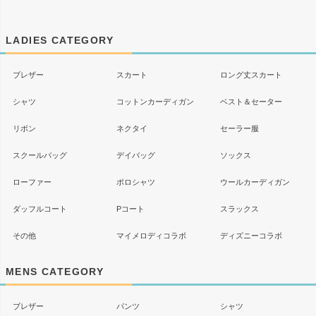
ペー
ジト
ップ
LADIES CATEGORY
へ
ブレザー
スカート
ロング丈スカート
シャツ
コットンカーディガン
ベスト＆セーター
リボン
ネクタイ
セーラー服
スクールバッグ
デイバッグ
ソックス
ローファー
ポロシャツ
ウールカーディガン
ダッフルコート
Pコート
スラックス
その他
マイメロディコラボ
ディズニーコラボ
MENS CATEGORY
ブレザー
パンツ
シャツ