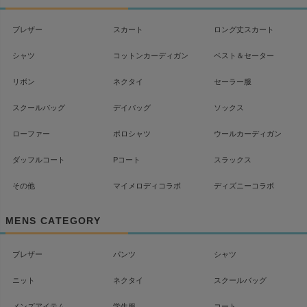
へ
ブレザー
スカート
ロング丈スカート
シャツ
コットンカーディガン
ベスト＆セーター
リボン
ネクタイ
セーラー服
スクールバッグ
デイバッグ
ソックス
ローファー
ポロシャツ
ウールカーディガン
ダッフルコート
Pコート
スラックス
その他
マイメロディコラボ
ディズニーコラボ
MENS CATEGORY
ブレザー
パンツ
シャツ
ニット
ネクタイ
スクールバッグ
メンズアイテム
学生服
コート