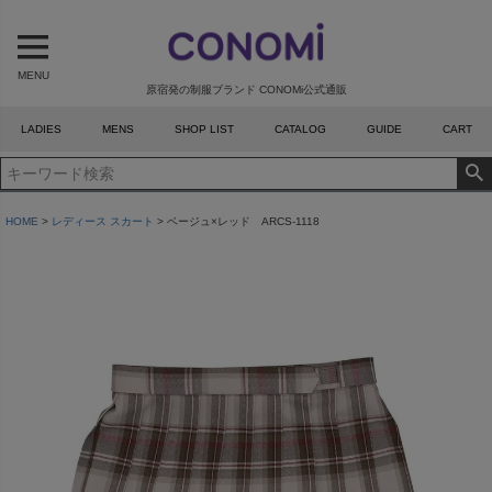
MENU
原宿発の制服ブランド CONOMi公式通販
LADIES
MENS
SHOP LIST
CATALOG
GUIDE
CART
HOME
レディース スカート
ベージュ×レッド ARCS-1118