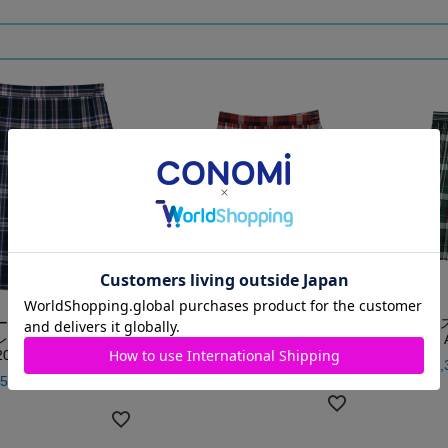
ースカート】ネイビー×
【サマースカート】レッド×ネ
【サマー
レッド （ロング丈）
イビー ARCS-2014
ネイビー A
2018L58
価格
¥
14,300
価格
¥
14,
税込
5,400
税込