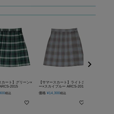
スカート】グリーン×
【サマースカート】ライトグレ
【サマース
RCS-2015
ー×スカイブルー ARCS-2016
ー×ピンク AR
300
価格
¥
14,300
価格
¥
14,30
税込
税込