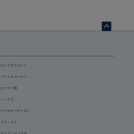
ペー
ジト
ップ
へ
ロング丈スカート
ベスト＆セーター
セーラー服
ソックス
ウールカーディガン
スラックス
ディズニーコラボ