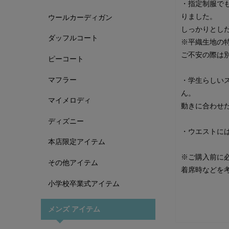
・指定制服で
りました。
ウールカーディガン
しっかりとし
ダッフルコート
※平織生地の
ご不安の際は
ピーコート
マフラー
・学生らしい
ん。
マイメロディ
動きに合わせ
ディズニー
・ウエストに
本店限定アイテム
※ご購入前に
その他アイテム
着席時などを
小学校卒業式アイテム
メンズ アイテム