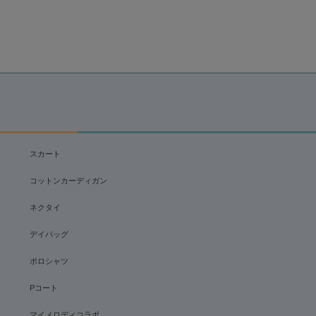
スカート
コットンカーディガン
ネクタイ
デイバッグ
ポロシャツ
Pコート
マイメロディコラボ