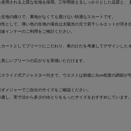
も使用される上質な生地を採用。三年間使えるしっかりとした品質と、 
た生地の織りで、裏地がなくても透けない快適なスカートです。
特性として、薄い色の生地の場合は太陽光の元で若干シルエットが浮き
別途インナーのご利用をご検討ください。
スカートとしてプリーツにこだわり、奥のひだを考慮してデザインした
た美しいプリーツの広がりを実感いただけます。
はスライド式アジャスター付きで、ウエストは前後に3cm程度の調節が
必ずメジャーでご自分のサイズをご確認ください。
考慮し、実寸法から多少のゆとりをもったサイズをおすすめしています