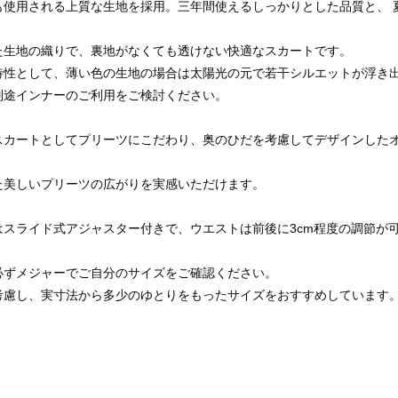
も使用される上質な生地を採用。三年間使えるしっかりとした品質と、 
た生地の織りで、裏地がなくても透けない快適なスカートです。
特性として、薄い色の生地の場合は太陽光の元で若干シルエットが浮き
別途インナーのご利用をご検討ください。
スカートとしてプリーツにこだわり、奥のひだを考慮してデザインした
た美しいプリーツの広がりを実感いただけます。
はスライド式アジャスター付きで、ウエストは前後に3cm程度の調節が
必ずメジャーでご自分のサイズをご確認ください。
考慮し、実寸法から多少のゆとりをもったサイズをおすすめしています