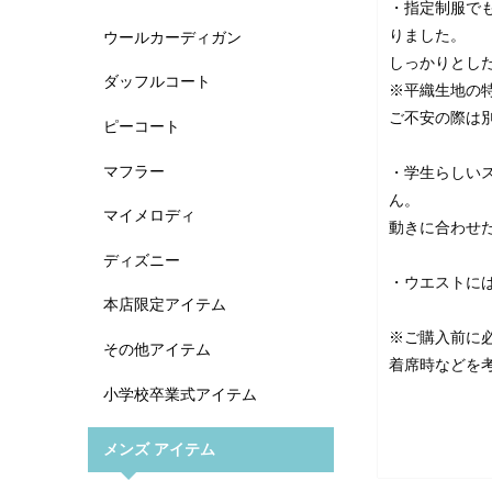
・指定制服で
りました。
ウールカーディガン
しっかりとし
ダッフルコート
※平織生地の
ご不安の際は
ピーコート
マフラー
・学生らしい
ん。
マイメロディ
動きに合わせ
ディズニー
・ウエストに
本店限定アイテム
※ご購入前に
その他アイテム
着席時などを
小学校卒業式アイテム
メンズ アイテム