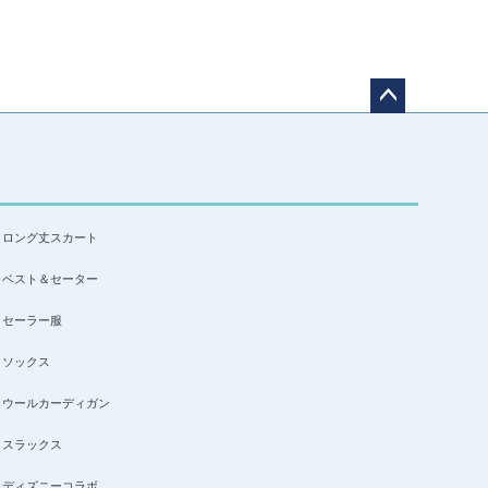
ペー
ジト
ップ
へ
ロング丈スカート
ベスト＆セーター
セーラー服
ソックス
ウールカーディガン
スラックス
ディズニーコラボ