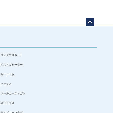
ペー
ジト
ップ
へ
ロング丈スカート
ベスト＆セーター
セーラー服
ソックス
ウールカーディガン
スラックス
ディズニーコラボ