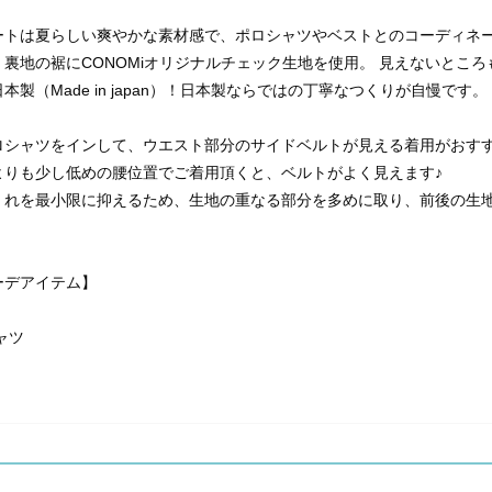
ートは夏らしい爽やかな素材感で、ポロシャツやベストとのコーディネ
裏地の裾にCONOMiオリジナルチェック生地を使用。 見えないとこ
本製（Made in japan）！日本製ならではの丁寧なつくりが自慢です。
ロシャツをインして、ウエスト部分のサイドベルトが見える着用がおす
よりも少し低めの腰位置でご着用頂くと、ベルトがよく見えます♪
くれを最小限に抑えるため、生地の重なる部分を多めに取り、前後の生
ーデアイテム】
ャツ