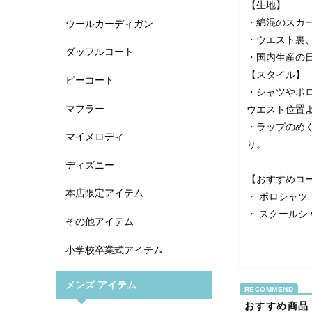
【生地】
・綿混のスカ
ウールカーディガン
・ウエスト裏、
ダッフルコート
・国内生産の日
【スタイル】
ピーコート
・シャツやポ
マフラー
ウエスト位置
・ラップのめ
マイメロディ
り。
ディズニー
【おすすめコ
本店限定アイテム
・
ポロシャツ
・
スクールシ
その他アイテム
小学校卒業式アイテム
メンズ アイテム
おすすめ商品