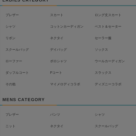
へ
ブレザー
スカート
ロング丈スカート
シャツ
コットンカーディガン
ベスト＆セーター
リボン
ネクタイ
セーラー服
スクールバッグ
デイバッグ
ソックス
ローファー
ポロシャツ
ウールカーディガン
ダッフルコート
Pコート
スラックス
その他
マイメロディコラボ
ディズニーコラボ
MENS CATEGORY
ブレザー
パンツ
シャツ
ニット
ネクタイ
スクールバッグ