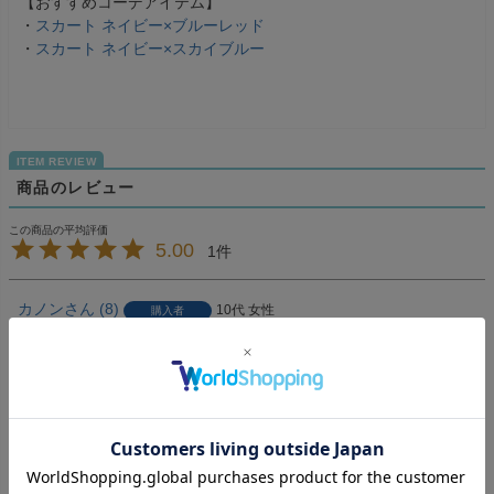
【おすすめコーデアイテム】
・
スカート ネイビー×ブルーレッド
・
スカート ネイビー×スカイブルー
商品のレビュー
5.00
1
カノン
8
10代
女性
購入者
投稿日
2017/02/04
色も形も可愛くてお気に入りです。

Mサイズを買ったのですが、細身なので少し大きかったで
す。

ピンクのリボンやスカートと合わせて着てみたら可愛くてい