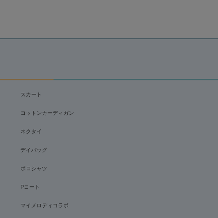
スカート
コットンカーディガン
ネクタイ
デイバッグ
ポロシャツ
Pコート
マイメロディコラボ