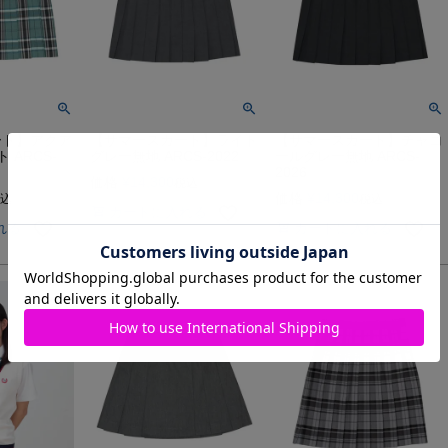
ート】アクア
【サマースカート】ライト
【サマースカート】チャコ
 ARCS-
グレー無地 ARCS-2022
ールグレー無地 ARCS-
2026
価格
¥
14,300
税込
価格
¥
14,300
込
税込
カートに入れる
れる
カートに入れる