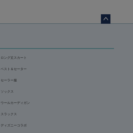
ペー
ジト
ップ
へ
ロング丈スカート
ベスト＆セーター
セーラー服
ソックス
ウールカーディガン
スラックス
ディズニーコラボ