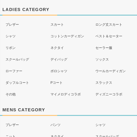
ップ
LADIES CATEGORY
へ
ブレザー
スカート
ロング丈スカート
シャツ
コットンカーディガン
ベスト＆セーター
リボン
ネクタイ
セーラー服
スクールバッグ
デイバッグ
ソックス
ローファー
ポロシャツ
ウールカーディガン
ダッフルコート
Pコート
スラックス
その他
マイメロディコラボ
ディズニーコラボ
MENS CATEGORY
ブレザー
パンツ
シャツ
ニット
ネクタイ
スクールバッグ