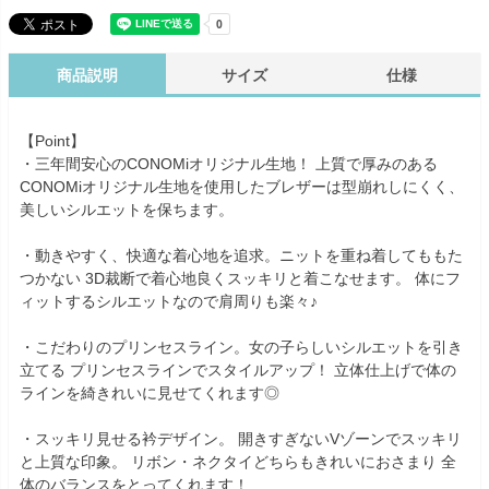
商品説明
サイズ
仕様
【Point】
・三年間安心のCONOMiオリジナル生地！ 上質で厚みのある
CONOMiオリジナル生地を使用したブレザーは型崩れしにくく、
美しいシルエットを保ちます。
・動きやすく、快適な着心地を追求。ニットを重ね着してももた
つかない 3D裁断で着心地良くスッキリと着こなせます。 体にフ
ィットするシルエットなので肩周りも楽々♪
・こだわりのプリンセスライン。女の子らしいシルエットを引き
立てる プリンセスラインでスタイルアップ！ 立体仕上げで体の
ラインを綺きれいに見せてくれます◎
・スッキリ見せる衿デザイン。 開きすぎないVゾーンでスッキリ
と上質な印象。 リボン・ネクタイどちらもきれいにおさまり 全
体のバランスをとってくれます！