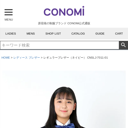
MENU
原宿発の制服ブランド CONOMi公式通販
LADIES
MENS
SHOP LIST
CATALOG
GUIDE
CART
HOME
レディース ブレザー
レギュラーブレザー（ネイビー） CNSLJ-7011-01