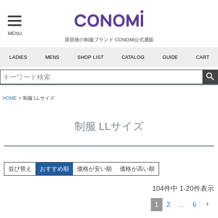
MENU
原宿発の制服ブランド CONOMi公式通販
LADIES
MENS
SHOP LIST
CATALOG
GUIDE
CART
HOME
制服 LLサイズ
制服 LLサイズ
並び替え
おすすめ順
価格が安い順
価格が高い順
104
件中
1
-
20
件表示
1
2
…
6