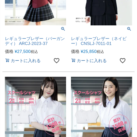
レギュラーブレザー（バーガン
レギュラーブレザー（ネイビ
ディ） ARCJ-2023-37
ー） CNSLJ-7011-01
価格
¥
27,500
価格
¥
25,850
税込
税込
カートに入れる
カートに入れる