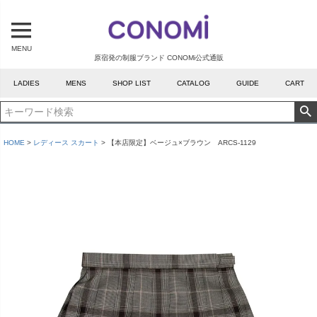
MENU
原宿発の制服ブランド CONOMi公式通販
LADIES
MENS
SHOP LIST
CATALOG
GUIDE
CART
HOME
レディース スカート
【本店限定】ベージュ×ブラウン ARCS-1129