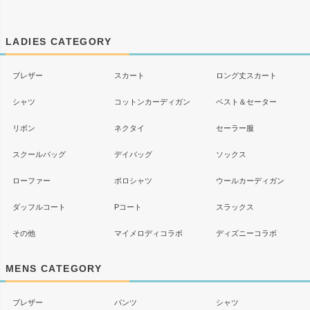
ペー
ジト
ップ
LADIES CATEGORY
へ
ブレザー
スカート
ロング丈スカート
シャツ
コットンカーディガン
ベスト＆セーター
リボン
ネクタイ
セーラー服
スクールバッグ
デイバッグ
ソックス
ローファー
ポロシャツ
ウールカーディガン
ダッフルコート
Pコート
スラックス
その他
マイメロディコラボ
ディズニーコラボ
MENS CATEGORY
ブレザー
パンツ
シャツ