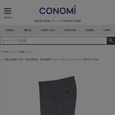
MENU
原宿発の制服ブランド CONOMi公式通販
LADIES
MENS
SHOP LIST
CATALOG
GUIDE
CART
HOME
メンズ制服 パンツ
【返品交換不可】【本店限定】 男女兼用 パンツ（ウィンドペン３） ARCUP-1024