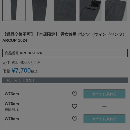
【返品交換不可】【本店限定】 男女兼用 パンツ（ウィンドペン３）
ARCUP-1024
商品番号
ARCUP-1024
定価
¥
15,400
のところ
¥
7,700
価格
税込
[
70
ポイント進呈 ]
W73cm
カートに入れる
W76cm
—
在庫切れ
W79cm
カートに入れる