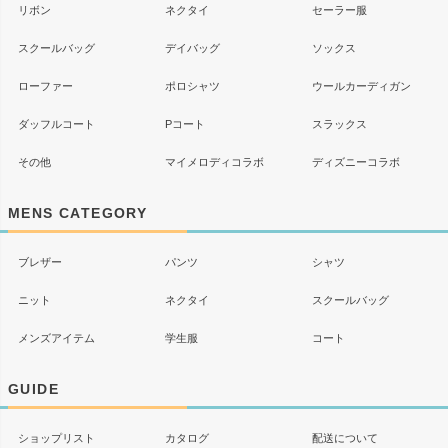
リボン
ネクタイ
セーラー服
スクールバッグ
デイバッグ
ソックス
ローファー
ポロシャツ
ウールカーディガン
ダッフルコート
Pコート
スラックス
その他
マイメロディコラボ
ディズニーコラボ
MENS CATEGORY
ブレザー
パンツ
シャツ
ニット
ネクタイ
スクールバッグ
メンズアイテム
学生服
コート
GUIDE
ショップリスト
カタログ
配送について