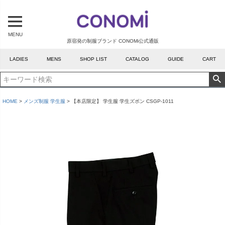
MENU
原宿発の制服ブランド CONOMi公式通販
LADIES
MENS
SHOP LIST
CATALOG
GUIDE
CART
HOME
メンズ制服 学生服
【本店限定】 学生服 学生ズボン CSGP-1011