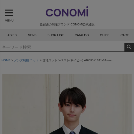
MENU
原宿発の制服ブランド CONOMi公式通販
LADIES
MENS
SHOP LIST
CATALOG
GUIDE
CART
HOME
メンズ制服 ニット
無地コットンベスト(ネイビー) ARCPV-1011-01-men