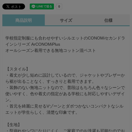
商品説明
サイズ
仕様
学校指定制服にも合わせやすいシルエットのCONOMiセカンドラ
インシリーズ ArCONOMiPlus
オールシーズン着用できる無地コットン混ベスト
【スタイル】
・着丈が少し短めに設計しているので、ジャケットやブレザーか
ら裾が出ることなく、すっきりと着用できます。
・装飾のない無地ニットなので、普段はもちろん色々なシーンで
使いやすく、色や着丈の指定がある学校にも対応しやすいデザイ
ン。
・首元を綺麗に見せるVゾーンとダボつかないコンパクトなシル
エットが学生らしく、清楚な印象です。
【生地】
・型崩れやシワになりにくく、ご家庭でのお洗濯も可能なのでお